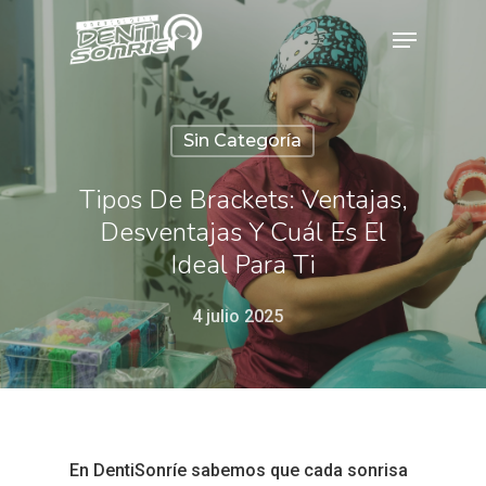
Hit enter to search or ESC to close
Sin Categoría
Tipos De Brackets: Ventajas,
Desventajas Y Cuál Es El
Ideal Para Ti
4 julio 2025
En DentiSonríe sabemos que cada sonrisa