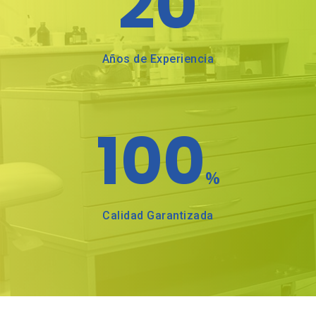
20
Años de Experiencia
Inicio
Nosotros
100
Servicios
%
Blog
Odontología General
Calidad Garantizada
Odontología Estética
Contacto
Ortodoncia
DentiKids