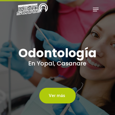
Hit enter to search or ESC to close
Odontología
En Yopal, Casanare
Ver más