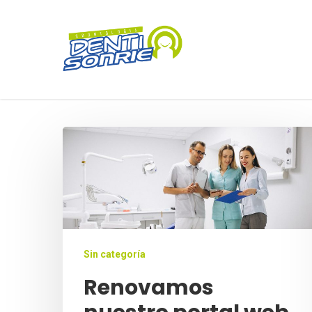
Hit enter to search or ESC to close
Sin categoría
Renovamos