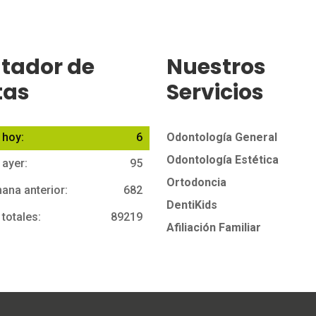
tador de
Nuestros
tas
Servicios
 hoy:
6
Odontología General
Odontología Estética
 ayer:
95
Ortodoncia
ana anterior:
682
DentiKids
 totales:
89219
Afiliación Familiar