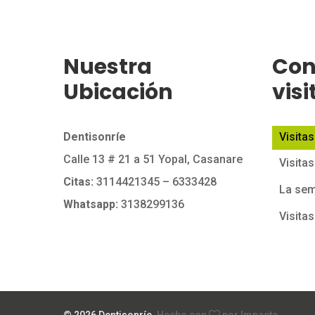
Nuestra
Con
Ubicación
visi
Dentisonríe
Visitas
Calle 13 # 21 a 51 Yopal, Casanare
Visitas
Citas:
3114421345
– 6333428
La sem
Whatsapp:
3138299136
Visitas