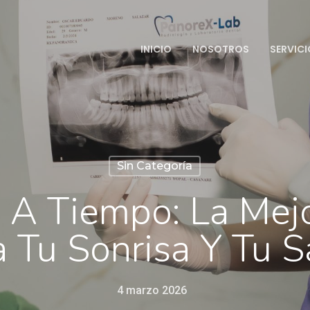
INICIO
NOSOTROS
SERVIC
Sin Categoría
 A Tiempo: La Mejo
a Tu Sonrisa Y Tu S
4 marzo 2026