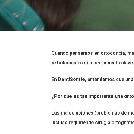
Cuando pensamos en ortodoncia, muc
Hit enter to search or ESC to close
ortodoncia
es una herramienta clave p
En
DentiSonríe
, entendemos que una s
¿Por qué es tan importante una ort
Las maloclusiones (problemas de mord
incluso requiriendo cirugía ortognát